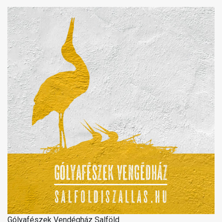
Gólyafészek Vendégház Salföld