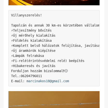
Villanyszerelés!

Tapolcán és annak 30 km-es körzetében vállalom csa
⚡️Teljesítmény bővítés

⚡️Új mérőhely kialakítás

⚡️Földelés kialakítása

⚡️Komplett belső hálózatok felújítása, javítása

⚡️Új áramkörök kiépítése

⚡️Lámpák felrakása

⚡️Fi-relé(érintésvédelmi relé) beépítés

⚡️Hibakeresés és javítás

Forduljon hozzám bizalommal❗️🙂
Tel.:06204796011
E-mail: 
marcinakos18@gmail.com