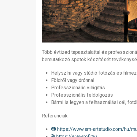
Több évtized tapasztalattal és professzionál
bemutatkozó spotok készítését tevékenységérő
Helyszíni vagy stúdió fotózás és filme
Földről vagy drónnal
Professzionális világítás
Professzionális feldolgozás
Bármi is legyen a felhasználási cél, fo
Referenciák:
📷 https://www.sm-artstudio.com/hu/m
🎬 https://www.rofi.tv/