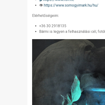
👁
https://www.somogyimark.hu/hu/
Elérhetőségeim:
+36 30 2918135
Bármi is legyen a felhasználási cél, fo