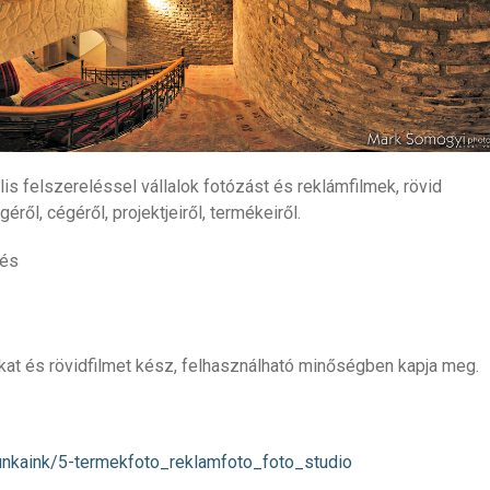
is felszereléssel vállalok fotózást és reklámfilmek, rövid
l, cégéről, projektjeiről, termékeiről.
zés
tókat és rövidfilmet kész, felhasználható minőségben kapja meg.
unkaink/5-termekfoto_reklamfoto_foto_studio