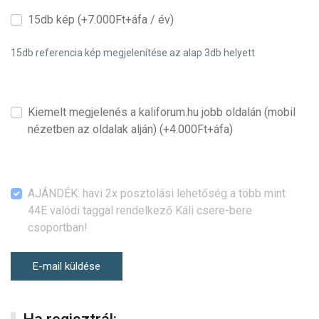
15db kép (+7.000Ft+áfa / év)
15db referencia kép megjelenítése az alap 3db helyett
Kiemelt megjelenés a kaliforum.hu jobb oldalán (mobil
nézetben az oldalak alján) (+4.000Ft+áfa)
AJÁNDÉK: havi 2x posztolási lehetőség a több mint
44E valódi taggal rendelkező Káli csere-bere
csoportban!
E-mail küldése