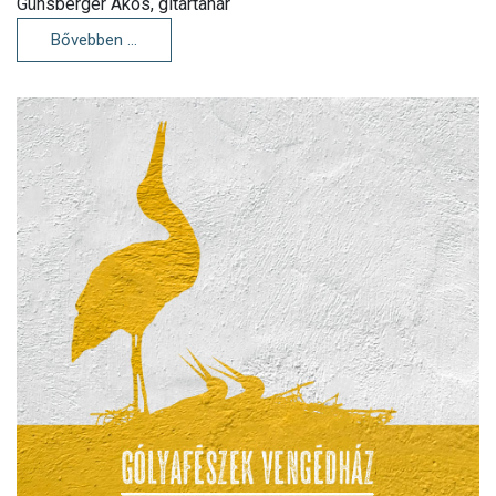
Günsberger Ákos, gitártanár
Bővebben …