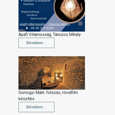
Apafi Villamosság, Tánczos Mihály
Bővebben …
Somogyi Márk: fotózás, rövidfilm
készítés
Bővebben …